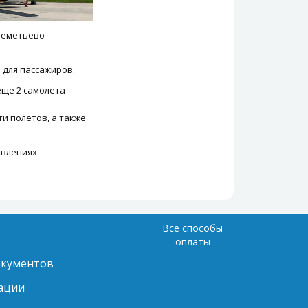
реметьево
 для пассажиров.
еще 2 самолета
и полетов, а также
влениях.
Все способы
оплаты
окументов
ации