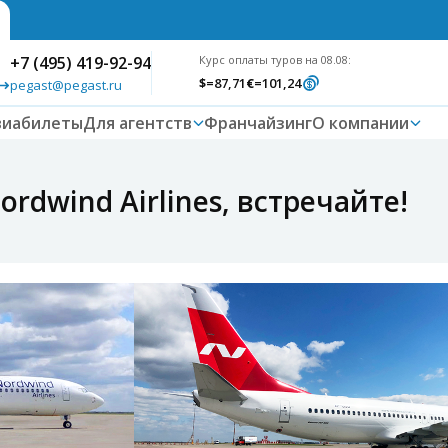
+7 (495) 419-92-94
Курс оплаты туров на 08.08:
$
=87,71
€
=101,24
pegast@pegast.ru
виабилеты
Для агентств
Франчайзинг
О компании
rdwind Airlines, встречайте!