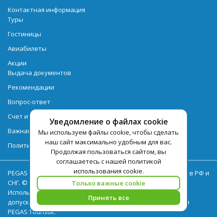
Контактная информация
Туры
Гостиницы
Авиабилеты
Акции
Выдача документов
Рекомендации
Вопрос-ответ
Счет и оплата
Уведомление о файлах cookie
Важная информация по турпродукту
Мы используем файлы cookie, чтобы сделать
наш сайт максимально удобным для вас.
Политика обработки персональных данных
Продолжая пользоваться сайтом, вы
соглашаетесь с нашей политикой
использования cookie.
PEGAS Touristik — ведущий оператор туристических услуг в РФ и
СНГ. © 2026
Только важные cookie
Использование текстов и фотографий с сайта pegast.ru
Принять все
допускается только с письменного разрешения компании
PEGAS Touristik.