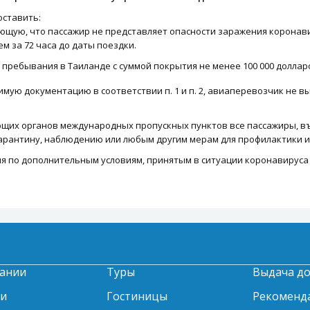
оставить:
ющую, что пассажир не представляет опасности заражения коронавир
м за 72 часа до даты поездки.
 пребывания в Таиланде с суммой покрытия не менее 100 000 доллар
мую документацию в соответствии п. 1 и п. 2, авиаперевозчик не в
щих органов международных пропускных пунктов все пассажиры, в
арантину, наблюдению или любым другим мерам для профилактики и б
по дополнительным условиям, принятым в ситуации коронавируса (
ании
Туры
Выдача д
ти
Гостиницы
Рекоменд