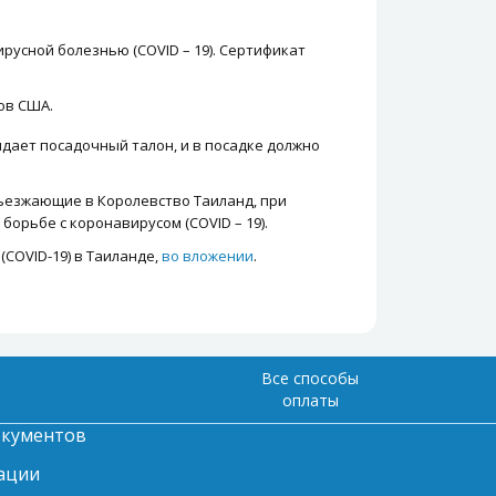
усной болезнью (COVID – 19). Сертификат
ов США.
ыдает посадочный талон, и в посадке должно
ъезжающие в Королевство Таиланд, при
орьбе с коронавирусом (COVID – 19).
COVID-19) в Таиланде,
во вложении
.
Все способы
оплаты
окументов
ации