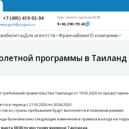
+7 (495) 419-92-94
Курс оплаты туров на 06.08:
$
=86,39
€
=99,48
pegast@pegast.ru
виабилеты
Для агентств
Франчайзинг
О компании
олетной программы в Таиланд с
я требований правительства Таиланда от 19.03.2020 по предоставле
я в период с 21.03.2020 по 20.04.2020.
стов из страны пребывания будут выполнятся в плановом режиме.
анда были внесены следующие изменения в правила въезда на терр
 марта 00:00 по местному времени Таиланда.