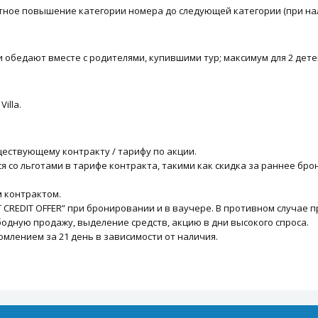
тное повышение категории номера до следующей категории (при на
и обедают вместе с родителями, купившими тур; максимум для 2 дете
illa.
ствующему контракту / тарифу по акции.
со льготами в тарифе контракта, такими как скидка за раннее бро
м контрактом.
CREDIT OFFER” при бронировании и в ваучере. В противном случае 
одную продажу, выделение средств, акцию в дни высокого спроса.
млением за 21 день в зависимости от наличия.