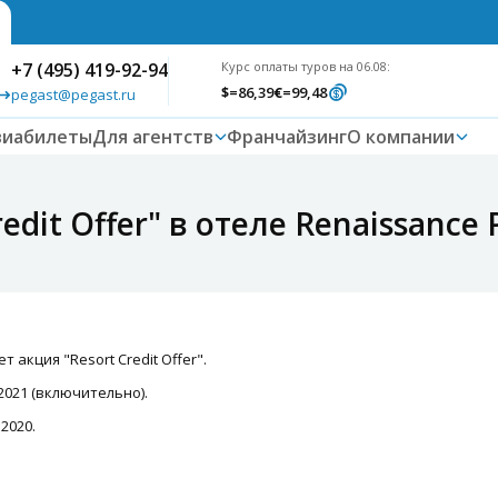
+7 (495) 419-92-94
Курс оплаты туров на 06.08:
$
=86,39
€
=99,48
pegast@pegast.ru
виабилеты
Для агентств
Франчайзинг
О компании
dit Offer" в отеле Renaissance 
т акция "Resort Credit Offer".
 2021 (включительно).
 2020.