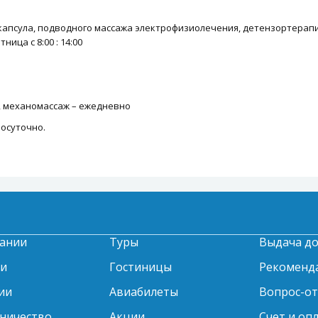
капсула, подводного массажа электрофизиолечения, детензортерапии
ица с 8:00 : 14:00
, механомассаж – ежедневно
осуточно.
ании
Туры
Выдача д
ти
Гостиницы
Рекоменд
ии
Авиабилеты
Вопрос-о
ничество
Акции
Счет и оп