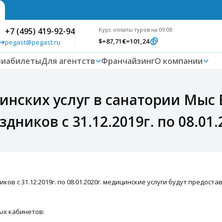
+7 (495) 419-92-94
Курс оплаты туров на 09.08:
$
=87,71
€
=101,24
pegast@pegast.ru
виабилеты
Для агентств
Франчайзинг
О компании
нских услуг в санатории Мыс В
ников с 31.12.2019г. по 08.01.
в с 31.12.2019г. по 08.01.2020г. медицинские услуги будут предостав
ых кабинетов: