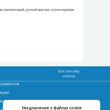
, ингаляторий, ручной массаж, озонотерапия,
Все способы
оплаты
окументов
ации
твет
Уведомление о файлах cookie
лата