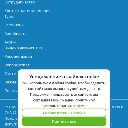
Сотрудничество
Контактная информация
Туры
Гостиницы
Авиабилеты
Акции
Выдача документов
Рекомендации
Вопрос-ответ
Счет и оплата
Уведомление о файлах cookie
Важная информация по турпродукту
Мы используем файлы cookie, чтобы сделать
наш сайт максимально удобным для вас.
Политика обработки персональных данных
Продолжая пользоваться сайтом, вы
соглашаетесь с нашей политикой
использования cookie.
PEGAS Touristik — ведущий оператор туристических услуг в РФ и
СНГ. © 2026
Только важные cookie
Использование текстов и фотографий с сайта pegast.ru
Принять все
допускается только с письменного разрешения компании