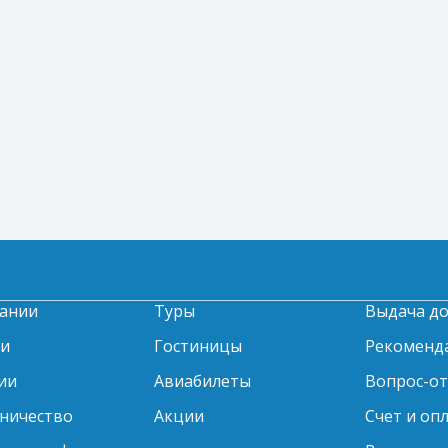
ании
Туры
Выдача д
ти
Гостиницы
Рекоменд
ии
Авиабилеты
Вопрос-о
ничество
Акции
Счет и оп