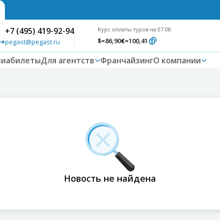
+7 (495) 419-92-94
Курс оплаты туров на 07.08:
$
=86,90
€
=100,41
pegast@pegast.ru
виабилеты
Для агентств
Франчайзинг
О компании
Новость не найдена