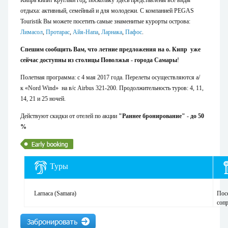
Кипра кипит круглый год, поскольку здесь представлены все виды
отдыха: активный, семейный и для молодежи. С компанией PEGAS
Touristik Вы можете посетить самые знаменитые курорты острова:
Лимасол
,
Протарас
,
Айя-Напа
,
Ларнака
,
Пафос
.
Спешим сообщить Вам, что летние предложения
на о. Кипр
уже
сейчас
доступны из столицы Поволжья - города Самары
!
Полетная программа: с 4 мая 2017 года. Перелеты осуществляются а/
к «Nord Wind»
на в/с Airbus 321-200. Продолжительность туров: 4, 11,
14, 21 и 25 ночей.
Действуют скидки от отелей по акции
"Раннее бронирование"
-
до 50
%
Туры
Larnaca (Samara)
Пос
соп