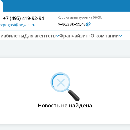
+7 (495) 419-92-94
Курс оплаты туров на 06.08:
$
=86,39
€
=99,48
pegast@pegast.ru
виабилеты
Для агентств
Франчайзинг
О компании
Новость не найдена