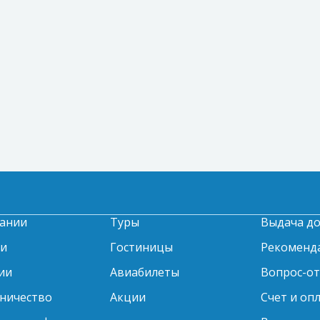
ании
Туры
Выдача д
ти
Гостиницы
Рекоменд
ии
Авиабилеты
Вопрос-о
ничество
Акции
Счет и оп