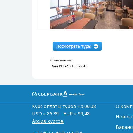
С уважением,
Ваш PEGAS Touristik
Курс оплаты туров на 06.08
О комп
USD = 86,39
EUR = 99,48
Новос
Архив курсов
Ваканс