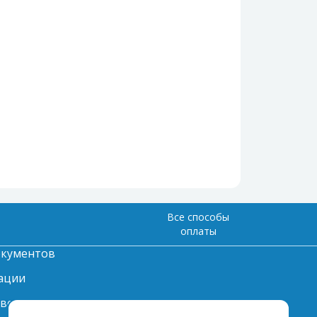
Все способы
оплаты
окументов
ации
твет