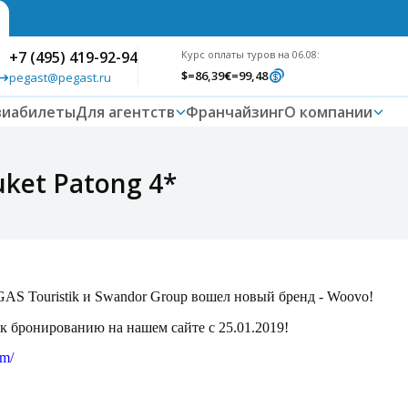
+7 (495) 419-92-94
Курс оплаты туров на 06.08:
$
=86,39
€
=99,48
pegast@pegast.ru
виабилеты
Для агентств
Франчайзинг
О компании
ket Patong 4*
AS Touristik и Swandor Group вошел новый бренд - Woovo!
 к бронированию на нашем сайте с 25.01.2019!
om/