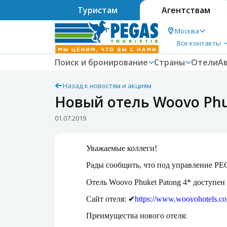
Туристам
Агентствам
Москва
Все контакты
Поиск и бронирование
Страны
Отели
А
Назад к новостям и акциям
Новый отель Woovo Phu
01.07.2019
Уважаемые коллеги!
Рады сообщить, что под управление PEG
Отель Woovo Phuket Patong 4* доступен
Сайт отеля:
✔
https://www.woovohotels.c
Преимущества нового отеля: