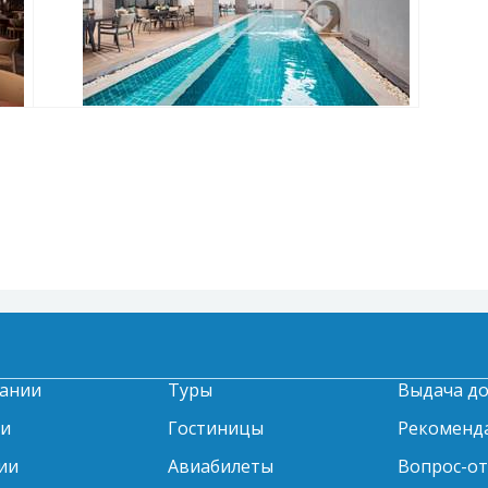
ании
Туры
Выдача д
ти
Гостиницы
Рекоменд
ии
Авиабилеты
Вопрос-о