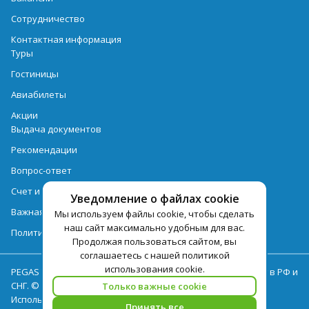
Сотрудничество
Контактная информация
Туры
Гостиницы
Авиабилеты
Акции
Выдача документов
Рекомендации
Вопрос-ответ
Счет и оплата
Уведомление о файлах cookie
Важная информация по турпродукту
Мы используем файлы cookie, чтобы сделать
наш сайт максимально удобным для вас.
Политика обработки персональных данных
Продолжая пользоваться сайтом, вы
соглашаетесь с нашей политикой
использования cookie.
PEGAS Touristik — ведущий оператор туристических услуг в РФ и
СНГ. © 2026
Только важные cookie
Использование текстов и фотографий с сайта pegast.ru
Принять все