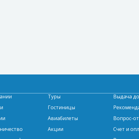
ании
Туры
Выдача д
ти
Гостиницы
Рекоменд
ии
Авиабилеты
Вопрос-о
ничество
Акции
Счет и оп