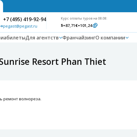
+7 (495) 419-92-94
Курс оплаты туров на 08.08:
$
=87,71
€
=101,24
pegast@pegast.ru
виабилеты
Для агентств
Франчайзинг
О компании
unrise Resort Phan Thiet
ь ремонт волнореза.