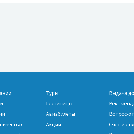
ании
Туры
Выдача д
ти
Гостиницы
Рекоменд
ии
Авиабилеты
Вопрос-о
ничество
Акции
Счет и оп