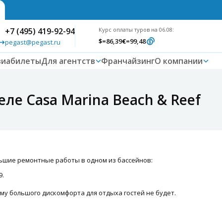
+7 (495) 419-92-94
Курс оплаты туров на 06.08:
$
=86,39
€
=99,48
pegast@pegast.ru
виабилеты
Для агентств
Франчайзинг
О компании
ле Casa Marina Beach & Reef
ьшие ремонтные работы в одном из бассейнов:
9.
му большого дискомфорта для отдыха гостей не будет.