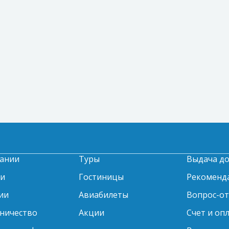
ании
Туры
Выдача д
ти
Гостиницы
Рекоменд
ии
Авиабилеты
Вопрос-о
ничество
Акции
Счет и оп