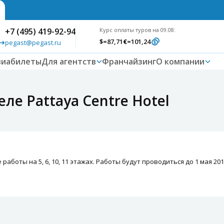
+7 (495) 419-92-94
Курс оплаты туров на 09.08:
$
=87,71
€
=101,24
pegast@pegast.ru
виабилеты
Для агентств
Франчайзинг
О компании
ле Pattaya Centre Hotel
аботы на 5, 6, 10, 11 этажах. Работы будут проводиться до 1 мая 2018