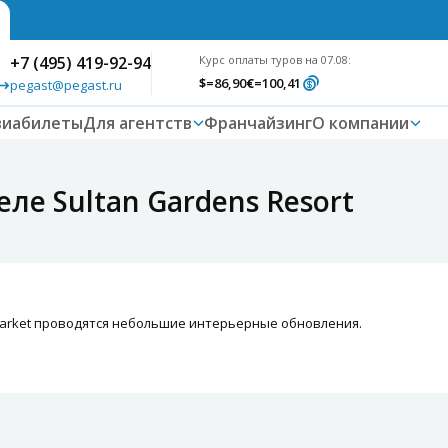
+7 (495) 419-92-94
Курс оплаты туров на 07.08:
$
=86,90
€
=100,41
pegast@pegast.ru
виабилеты
Для агентств
Франчайзинг
О компании
ле Sultan Gardens Resort
Market проводятся небольшие интерьерные обновления.