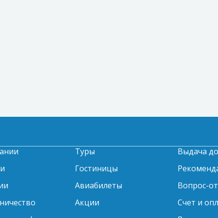
ании
Туры
Выдача д
ти
Гостиницы
Рекоменд
ии
Авиабилеты
Вопрос-о
ничество
Акции
Счет и оп