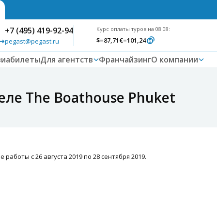
+7 (495) 419-92-94
Курс оплаты туров на 08.08:
$
=87,71
€
=101,24
pegast@pegast.ru
виабилеты
Для агентств
Франчайзинг
О компании
еле The Boathouse Phuket
работы с 26 августа 2019 по 28 сентября 2019.