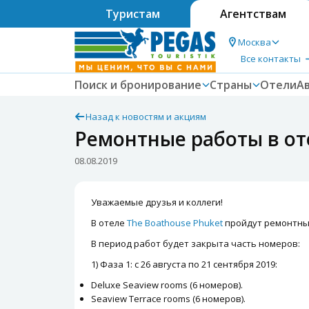
Туристам
Агентствам
Москва
Все контакты
Поиск и бронирование
Страны
Отели
А
Назад к новостям и акциям
Ремонтные работы в от
08.08.2019
Уважаемые друзья и коллеги!
В отеле
The Boathouse Phuket
пройдут ремонтные 
В период работ будет закрыта часть номеров:
1) Фаза 1: с 26 августа по 21 сентября 2019:
Deluxe Seaview rooms (6 номеров).
Seaview Terrace rooms (6 номеров).