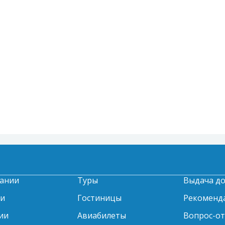
ании
Туры
Выдача д
ти
Гостиницы
Рекоменд
ии
Авиабилеты
Вопрос-о