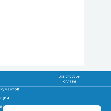
Все способы
оплаты
окументов
ации
твет