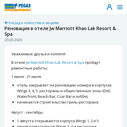
Назад к новостям и акциям
Реновация в отеле Jw Marriott Khao Lak Resort &
Spa
20.03.2020
Уважаемые друзья и коллеги!
В отеле
Jw Marriott Khao Lak Resort & Spa
пройдут
ремонтные работы:
1 июня - 31 июля:
отель закрывает на реновацию номера в корпусах
Wings 3, 4, 5, рестораны и общественные зоны (Deli,
Waterfront, Beach Bar, Czar Bar и лобби).
начинается строительство гриль-ресторана.
Август - сентябрь:
1 августа открываются корпуса Wings 1, 2 и 5.
реновация корпусов Wings 3, 4 и ресторана