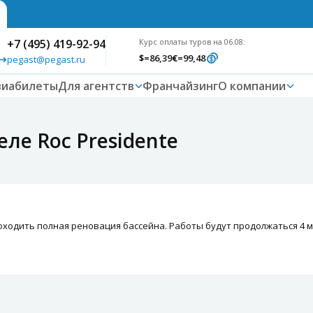
+7 (495) 419-92-94
Курс оплаты туров на 06.08:
$
=86,39
€
=99,48
pegast@pegast.ru
виабилеты
Для агентств
Франчайзинг
О компании
ле Roc Presidente
ходить полная реновация бассейна. Работы будут продолжаться 4 м