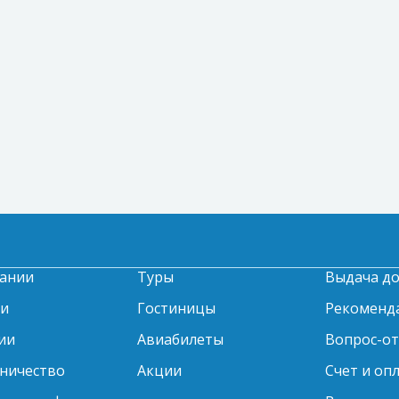
ании
Туры
Выдача д
ти
Гостиницы
Рекоменд
ии
Авиабилеты
Вопрос-о
ничество
Акции
Счет и оп