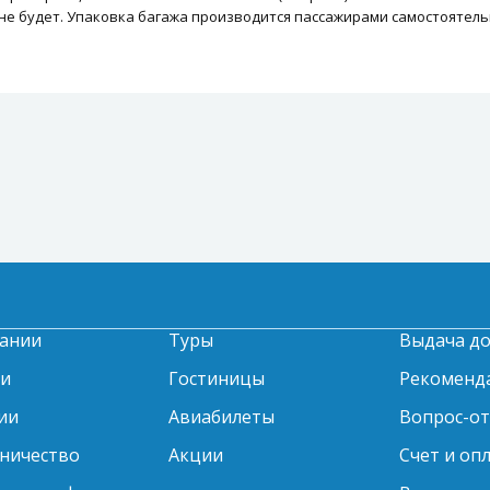
не будет. Упаковка багажа производится пассажирами самостоятельн
ании
Туры
Выдача д
ти
Гостиницы
Рекоменд
ии
Авиабилеты
Вопрос-о
ничество
Акции
Счет и оп