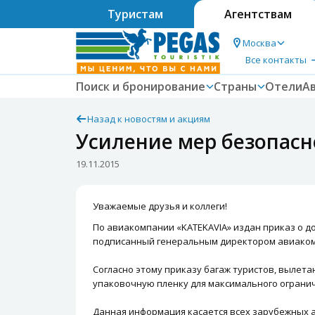
Туристам
Агентствам
Москва
Все контакты
Поиск и бронирование
Страны
Отели
А
Назад к новостям и акциям
Усиление мер безопасн
19.11.2015
Уважаемые друзья и коллеги!
По авиакомпании «KATEKAVIA» издан приказ о 
подписанный генеральным директором авиако
Согласно этому приказу багаж туристов, вылет
упаковочную пленку для максимального огранич
Данная информация касается всех зарубежных а