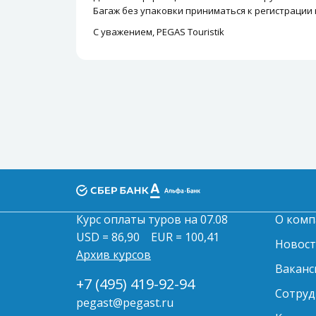
Багаж без упаковки приниматься к регистрации 
С уважением, PEGAS Touristik
Курс оплаты туров на 07.08
О комп
USD = 86,90
EUR = 100,41
Новос
Архив курсов
Ваканс
+7 (495) 419-92-94
Сотруд
pegast@pegast.ru