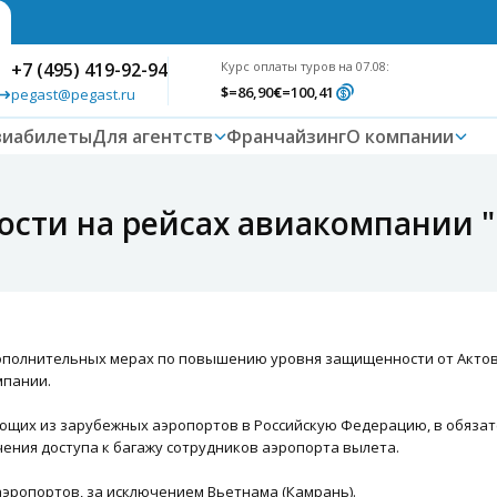
+7 (495) 419-92-94
Курс оплаты туров на 07.08:
$
=86,90
€
=100,41
pegast@pegast.ru
виабилеты
Для агентств
Франчайзинг
О компании
ости на рейсах авиакомпании 
дополнительных мерах по повышению уровня защищенности от Актов
мпании.
ающих из зарубежных аэропортов в Российскую Федерацию, в обяза
ения доступа к багажу сотрудников аэропорта вылета.
эропортов, за исключением Вьетнама (Камрань).