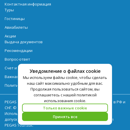
Контактная информация
Туры
Гостиницы
Авиабилеты
Акции
Выдача документов
Рекомендации
Вопрос-ответ
Счет и оплата
Уведомление о файлах cookie
Важная информация по турпродукту
Мы используем файлы cookie, чтобы сделать
наш сайт максимально удобным для вас.
Политика обработки персональных данных
Продолжая пользоваться сайтом, вы
соглашаетесь с нашей политикой
использования cookie.
PEGAS Touristik — ведущий оператор туристических услуг в РФ и
СНГ. © 2026
Только важные cookie
Использование текстов и фотографий с сайта pegast.ru
Принять все
допускается только с письменного разрешения компании
PEGAS Touristik.