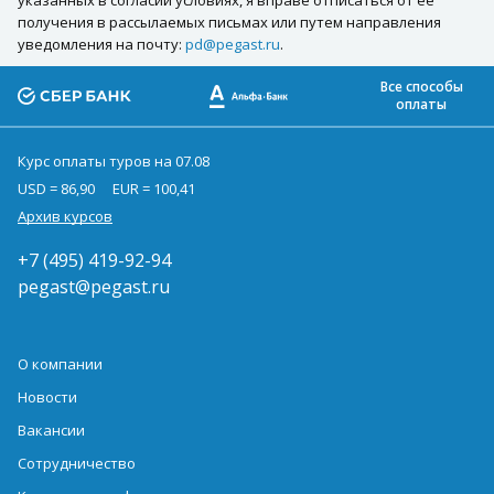
указанных в согласии условиях, я вправе отписаться от её
получения в рассылаемых письмах или путем направления
уведомления на почту:
pd@pegast.ru
.
Все способы
оплаты
Курс оплаты туров на 07.08
USD = 86,90
EUR = 100,41
Архив курсов
+7 (495) 419-92-94
pegast@pegast.ru
О компании
Новости
Вакансии
Сотрудничество