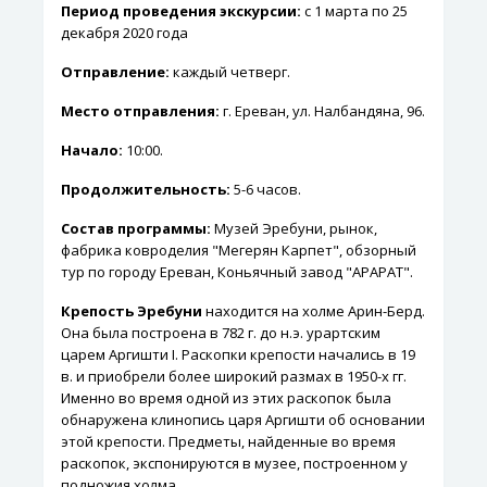
Период проведения экскурсии:
с 1 марта по 25
декабря 2020 года
Отправление:
каждый четверг.
Место отправления:
г. Ереван, ул. Налбандяна, 96.
Начало:
10:00.
Продолжительность:
5-6 часов.
Состав программы:
Музей Эребуни, рынок,
фабрика ковроделия "Мегерян Карпет", обзорный
тур по городу Ереван, Коньячный завод "АРАРАТ".
Крепость Эребуни
находится на холме Арин-Берд.
Она была построена в 782 г. до н.э. урартским
царем Аргишти I. Раскопки крепости начались в 19
в. и приобрели более широкий размах в 1950-х гг.
Именно во время одной из этих раскопок была
обнаружена клинопись царя Аргишти об основании
этой крепости. Предметы, найденные во время
раскопок, экспонируются в музее, построенном у
подножия холма.