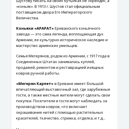
Шустову писать на своих бутылках не «бренди», а
«коньяк». В 1913 г. Шустов стал официальным
поставщиком двора Его Императорского
Величества.
Коньяки «АРАРАТ»
Ереванского коньячного
завода — это сама легенда, воплощающая дух
Армении, ее культурно-историческое наследие и
мастерство армянских умельцев.
Семья Мегерянов, родом из Армении, с 1917 года в
Соединенных Штатах занималась куплей,
продажей, ремонтом и реставрацией изящных
ковров ручной работы.
«Мегерян Карпет»
в Ереване имеет большой
впечатляющий выставочный зал, где зарубежные
гости, а также местные жители могут сделать свои
покупки. Посетители и гости могут наблюдать за
производством ковров, что включает
окрашивание нитей с помощью растительных
красителей, ткачество, стрижка, отделка, и т.д...