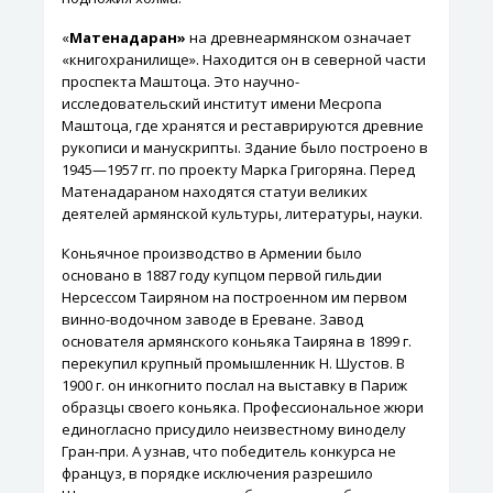
«
Матенадаран»
на древнеармянском означает
«книгохранилище». Находится он в северной части
проспекта Маштоца. Это научно-
исследовательский институт имени Месропа
Маштоца, где хранятся и реставрируются древние
рукописи и манускрипты. Здание было построено в
1945—1957 гг. по проекту Марка Григоряна. Перед
Матенадараном находятся статуи великих
деятелей армянской культуры, литературы, науки.
Коньячное производство в Армении было
основано в 1887 году купцом первой гильдии
Нерсессом Таиряном на построенном им первом
винно-водочном заводе в Ереване. Завод
основателя армянского коньяка Таиряна в 1899 г.
перекупил крупный промышленник Н. Шустов. В
1900 г. он инкогнито послал на выставку в Париж
образцы своего коньяка. Профессиональное жюри
единогласно присудило неизвестному виноделу
Гран-при. А узнав, что победитель конкурса не
француз, в порядке исключения разрешило