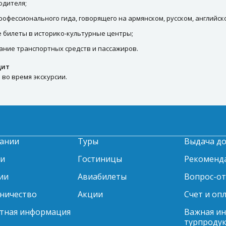
одителя;
профессионального гида, говорящего на армянском, русском, английск
 билеты в историко-культурные центры;
ание транспортных средств и пассажиров.
дит
 во время экскурсии.
ании
Туры
Выдача д
ти
Гостиницы
Рекоменд
ии
Авиабилеты
Вопрос-о
ничество
Акции
Счет и оп
тная информация
Важная и
турпродук