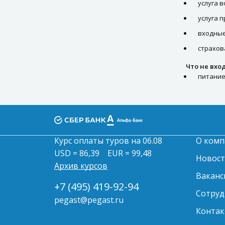
услуга в
услуга 
входные
страхов
Что не вхо
питание
Курс оплаты туров на 06.08
О комп
USD = 86,39
EUR = 99,48
Новос
Архив курсов
Ваканс
+7 (495) 419-92-94
Сотруд
pegast@pegast.ru
Контак