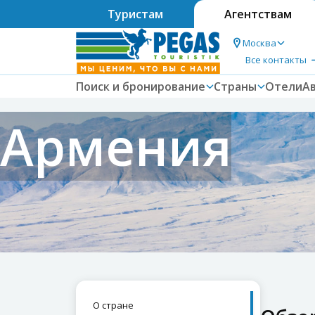
Туристам
Агентствам
Москва
Все контакты
Поиск и бронирование
Страны
Отели
А
Армения
О стране