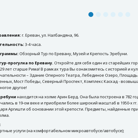
равления:
г. Ереван, ул. Налбандяна, 96.
тельность:
3-4 часа.
ограммы:
Обзорный Тур по Еревану, Музей и Крепость Эребуни.
ур-прогулка по Еревану.
Откройте для себя один из старейших гор
29 лет старше Рима! В рамках тура Вы ознакомитесь с историей и ку
чательности – Здание Оперного Театра, Лебединое Озеро, Площадь
енных, Мост Победы, Северный Проспект, Комплекс Каскад - возвыш
ногое другое!
Эребуни
находится на холме Арин Берд. Она была построена в 782 год
чались в 19-ом веке и приобрели более широкий масштаб в 1950-х г
аря Аргишти об основании этой крепости. Предметы, найденные при
олма.
:
ртные услуги (на комфортабельном микроавтобусе/автобусе);