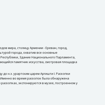
одов мира, столицу Армении - Ереван, город,
льтурой города, охватив все основные
 Республики, Здание Национального Парламента,
ающийся памятник искусства, смотровая площадка
у до н.э. урартским царем Аргишти I. Раскопки
г. Именно во время раскопок была обнаружена
 раскопках, экспонируются в музее, построенном у