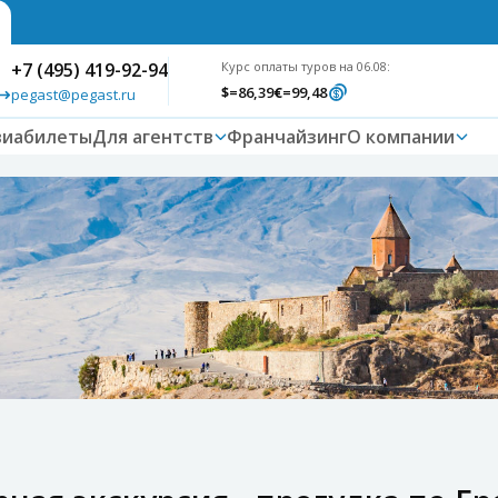
+7 (495) 419-92-94
Курс оплаты туров на 06.08:
$
=86,39
€
=99,48
pegast@pegast.ru
виабилеты
Для агентств
Франчайзинг
О компании