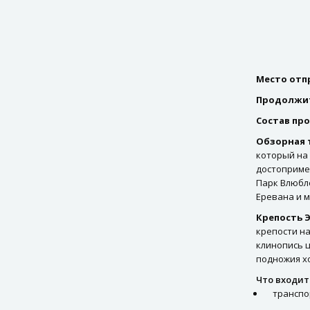
Памятка туриста
Место отп
Продолжи
Состав пр
Обзорная т
который на 
достоприме
Парк Влюбл
Еревана и м
Крепость 
крепости на
клинопись ц
подножия х
Что входит
транспо