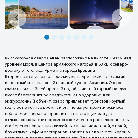
Высокогорное озеро
Севан
расположено на высоте 1 900 м над
уровнем моря, в центре армянского нагорья, в 63 км к северо-
востоку от столицы Армении города Еревана.
Второе название озера - «жемчужина Армении» – это самый
известный и популярный пляжный курорт Армении. Озеро
славится чистейшей пресной водой, а чистый горный воздух
имеет благоприятное воздействии на здоровье. Как
экскурсионный объект, озеро привлекает туристов круглый
год, а вот в летнее время с июня по август практически все
побережье озера превращается в настоящий рай для
отдыхающих за счет огромного количества расположенных на
его берегах приватных пляжей, палаточных лагерей, отелей,
баз отдыха, кафе и ресторанов. Так же на Севане есть хорошо