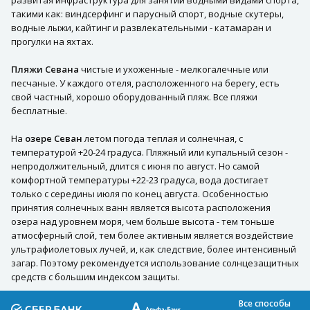
развитая инфраструктура для занятий водными видами спорта,
такими как: виндсерфинг и парусный спорт, водные скутеры,
водные лыжи, кайтинг и развлекательными - катамаран и
прогулки на яхтах.
Пляжи Севана
чистые и ухоженные - мелкогалечные или
песчаные. У каждого отеля, расположенного на берегу, есть
свой частный, хорошо оборудованный пляж. Все пляжи
бесплатные.
На
озере Севан
летом погода теплая и солнечная, с
температурой +20-24 градуса. Пляжный или купальный сезон -
непродолжительный, длится с июня по август. Но самой
комфортной температуры +22-23 градуса, вода достигает
только с середины июля по конец августа. Особенностью
принятия солнечных ванн является высота расположения
озера над уровнем моря, чем больше высота - тем тоньше
атмосферный слой, тем более активным является воздействие
ультрафиолетовых лучей, и, как следствие, более интенсивный
загар. Поэтому рекомендуется использование солнцезащитных
средств с большим индексом защиты.
Все способы