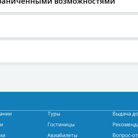
ограниченными возможностями
ании
Туры
Выдача д
ти
Гостиницы
Рекоменд
ии
Авиабилеты
Вопрос-о