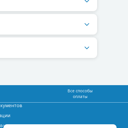
Все способы
оплаты
окументов
ации
твет