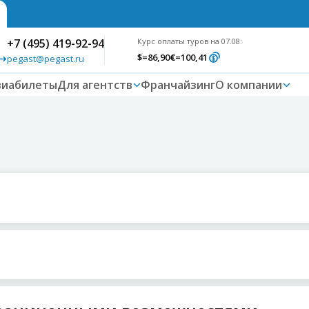
+7 (495) 419-92-94
Курс оплаты туров на 07.08:
$
=86,90
€
=100,41
pegast@pegast.ru
виабилеты
Для агентств
Франчайзинг
О компании