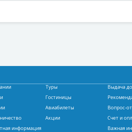
ании
Туры
Выдача д
ти
Гостиницы
Рекоменд
ии
Авиабилеты
Вопрос-о
ничество
Акции
Счет и оп
тная информация
Важная и