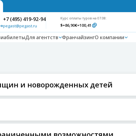
+7 (495) 419-92-94
Курс оплаты туров на 07.08:
$
=86,90
€
=100,41
pegast@pegast.ru
виабилеты
Для агентств
Франчайзинг
О компании
нщин и новорожденных детей
ограниченными возможностями