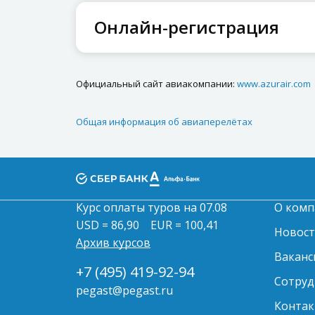
Онлайн-регистрация
Официальный сайт авиакомпании:
www.azurair.com
Общая информация об авиаперелётах
Курс оплаты туров на 07.08
О комп
USD = 86,90
EUR = 100,41
Новос
Архив курсов
Ваканс
+7 (495) 419-92-94
Сотруд
pegast@pegast.ru
Контак