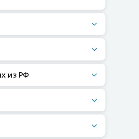
х из РФ