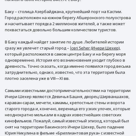
Баку – столица Азербайджана, крупнейший порт на Каспии.
Город расположен на южном берегу Абшеронского полуострова
и насчитывает порядка 2 миллионов жителей, а также может
похвастаться довольно большим количеством туристов.
В Баку каждый найдет занятие по душе. Любителей истории
сразу же увлечет старый город –
İçeri Şeher (Ичери Шехер)
,
который расположился в самом центре Баку и на берегу моря
одновременно. История его возникновения уходит глубоко в
древность. Точно сказать, когда именно появился город весьма
затруднительно, однако, известно, что эта территория была
плотно заселена уже в VIII—XI вв.
Самыми известными достопримечательностями на территории
Ичери Шехер являются Девичья Башня, дворец Ширваншахов,
караван-сараи, мечети, хамамы, крепостные стены и ворота
старого города и, конечно, вереница его узких улочек, которые
неоднократно мелькали в кадрах известнейших советских
кинофильмов. Пожалуй, самый известный эпизод, который был
снят на территории бакинского Ичери Шехер, было падение
Юрия Никулина в фильме «Бриллиантовая рука» с известной