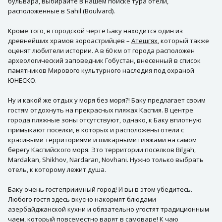
бульвара, выбирайте в нашем поиске тура отели,
расположенные в Sahil (Boulvard).
Кроме того, в городской черте Баку находится один из
древнейших храмов зороастрийцев –
Атешгях
, который также
оценят любители истории. А в 60 км от города расположен
археологический заповедник Гобустан, внесенный в список
памятников Мирового культурного наследия под охраной
ЮНЕСКО.
Ну и какой же отдых у моря без моря?! Баку предлагает своим
гостям отдохнуть на прекрасных пляжах Каспия. В центре
города пляжные зоны отсутствуют, однако, к Баку вплотную
примыкают поселки, в которых и расположены отели с
красивыми территориями и шикарными пляжами на самом
берегу Каспийского моря. Это территории поселков Bilgah,
Mardakan, Shikhov, Nardaran, Novhani. Нужно только выбрать
отель, к которому лежит душа.
Баку очень гостеприимный город! И вы в этом убедитесь.
Любого гостя здесь вкусно накормят блюдами
азербайджанской кухни и обязательно угостят традиционным
чаем, который повсеместно варят в самоваре! К чаю