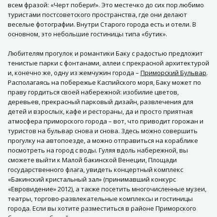
всем фразой: «Черт побери!». Это местечко до сих пор любимо
туристами постсоветского пространства, где они делают
веселые фотографии. Внутри Старого города есть и отели. В
основном, это небольшие гостиницы типа «бутик».
Любителям прогулок и романтики Баку с радостью предложит
тенистые парки с фонтанами, аллеи с прекрасной архитектурой
и, конечно же, одну из жемчужин города –
Приморский Бульвар
.
Располагаясь на побережье Каспийского моря, Баку может по
праву гордиться своей набережной: изобилие цветов,
деревьев, прекрасный парковый дизайн, развлечения для
детей и взрослых, кафе и рестораны, да и просто приятная
атмосфера приморского города – вот, что приводит горожан и
туристов на бульвар снова и снова. Здесь можно совершить
прогулку на автопоезде, а можно отправиться на кораблике
посмотреть на город с воды. Гуляя вдоль набережной, вы
сможете выйти к Малой бакинской Венеции, Площади
государственного флага, увидеть концертный комплекс
«Бакинский кристальный зал» (принимавший конкурс
«Евровидение» 2012), а также посетить многочисленные музеи,
театры, торгово-развлекательные комплексы и гостиницы
города. Если вы хотите разместиться в районе Приморского