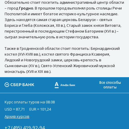
Обязательно стоит посетить административный центр области
– город
Гродно
. В прошлом город выполнял роль столицы Речи
Посполитой и имеет богатое историко-культурное наследие.
Здесь находятся самая старая церковь Беларуси – святых
Бориса и Глеба (Коложская, XII в.), Старый замок князя Витовта,
перестроенный в последующем Стефаном Баторием (XVI в.) –
сыграл значительную роль в истории государства.
Также в Гродненской области стоит посетить: Бернардинский
костел (XVI-XVIII вв.), костел святого Франциска Ксаверия,
Лидский и Новогрудский замки, церковь-крепость в
Сынковичах (XV в.), Свято-Успенский Жировичский мужской
монастырь (XVII и XIX вв.).
Все способы
оплаты
Курс оплаты туров на 08.08
USD = 87,71
EUR = 101,24
Архив курсов
+7 (495) 419-92-94