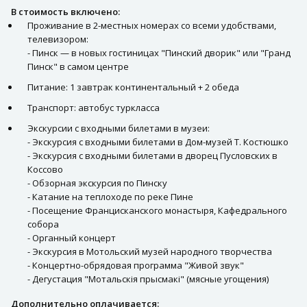
В стоимость включено:
Проживание в 2-местных номерах со всеми удобствами,
телевизором:
- Пинск — в новых гостиницах "Пинский дворик" или "Гранд
Пинск" в самом центре
Питание: 1 завтрак континентальный + 2 обеда
Транспорт: автобус туркласса
Экскурсии с входными билетами в музеи:
- Экскурсия с входными билетами в Дом-музей Т. Костюшко
- Экскурсия с входными билетами в дворец Пусловских в
Коссово
- Обзорная экскурсия по Пинску
- Катание на теплоходе по реке Пине
- Посещение Францисканского монастыря, Кафедрального
собора
- Органный концерт
- Экскурсия в Мотольский музей народного творчества
- Концертно-обрядовая программа "Живой звук"
- Дегустация "Мотальскія прысмакі" (мясные угощения)
Дополнительно оплачивается: