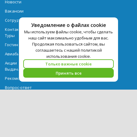
Новости
Вакансии
Сотрудничество
Уведомление о файлах cookie
Контактная информация
Мы используем файлы cookie, чтобы сделать
Туры
наш сайт максимально удобным для вас.
Продолжая пользоваться сайтом, вы
Гостиницы
соглашаетесь с нашей политикой
Авиабилеты
использования cookie.
Акции
Только важные cookie
Выдача документов
Принять все
Рекомендации
Вопрос-ответ
Счет и оплата
Важная информация по турпродукту
Политика обработки персональных данных
PEGAS Touristik — ведущий оператор туристических услуг в РФ и