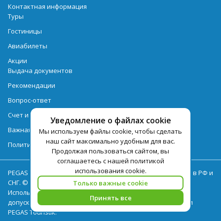
Контактная информация
Туры
Гостиницы
Авиабилеты
Акции
Выдача документов
Рекомендации
Вопрос-ответ
Счет и оплата
Уведомление о файлах cookie
Важная информация по турпродукту
Мы используем файлы cookie, чтобы сделать
наш сайт максимально удобным для вас.
Политика обработки персональных данных
Продолжая пользоваться сайтом, вы
соглашаетесь с нашей политикой
использования cookie.
PEGAS Touristik — ведущий оператор туристических услуг в РФ и
СНГ. © 2026
Только важные cookie
Использование текстов и фотографий с сайта pegast.ru
Принять все
допускается только с письменного разрешения компании
PEGAS Touristik.