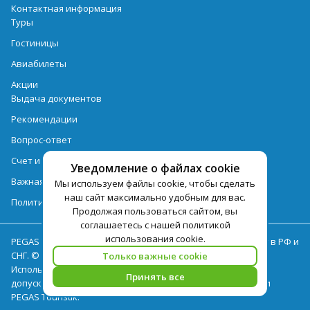
Контактная информация
Туры
Гостиницы
Авиабилеты
Акции
Выдача документов
Рекомендации
Вопрос-ответ
Счет и оплата
Уведомление о файлах cookie
Важная информация по турпродукту
Мы используем файлы cookie, чтобы сделать
наш сайт максимально удобным для вас.
Политика обработки персональных данных
Продолжая пользоваться сайтом, вы
соглашаетесь с нашей политикой
использования cookie.
PEGAS Touristik — ведущий оператор туристических услуг в РФ и
СНГ. © 2026
Только важные cookie
Использование текстов и фотографий с сайта pegast.ru
Принять все
допускается только с письменного разрешения компании
PEGAS Touristik.