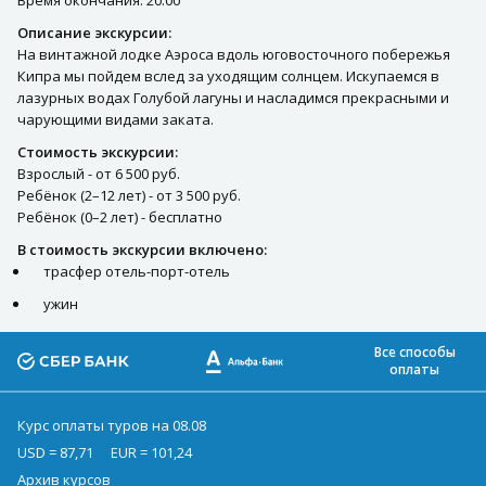
Время окончания: 20:00
Описание экскурсии:
На винтажной лодке Аэроса вдоль юговосточного побережья
Кипра мы пойдем вслед за уходящим солнцем. Искупаемся в
лазурных водах Голубой лагуны и насладимся прекрасными и
чарующими видами заката.
Стоимость экскурсии:
Взрослый - от 6 500 руб.
Ребёнок (2–12 лет) - от 3 500 руб.
Ребёнок (0–2 лет) - бесплатно
В стоимость экскурсии включено:
трасфер отель-порт-отель
ужин
Все способы
оплаты
Курс оплаты туров на 08.08
USD = 87,71
EUR = 101,24
Архив курсов