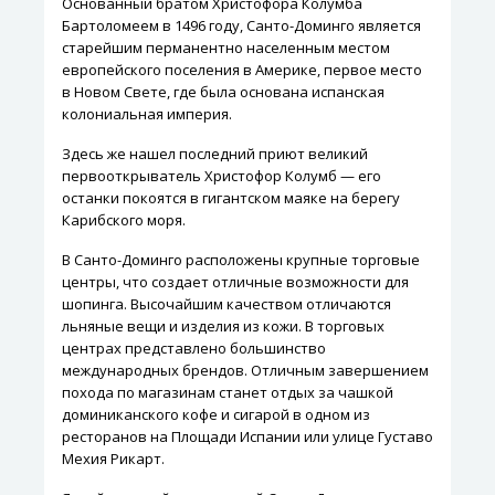
Основанный братом Христофора Колумба
Бартоломеем в 1496 году, Санто-Доминго является
старейшим перманентно населенным местом
европейского поселения в Америке, первое место
в Новом Свете, где была основана испанская
колониальная империя.
Здесь же нашел последний приют великий
первооткрыватель Христофор Колумб — его
останки покоятся в гигантском маяке на берегу
Карибского моря.
В Санто-Доминго расположены крупные торговые
центры, что создает отличные возможности для
шопинга. Высочайшим качеством отличаются
льняные вещи и изделия из кожи. В торговых
центрах представлено большинство
международных брендов. Отличным завершением
похода по магазинам станет отдых за чашкой
доминиканского кофе и сигарой в одном из
ресторанов на Площади Испании или улице Густаво
Мехия Рикарт.