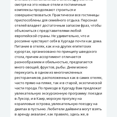
смотря на это новые отели и гостиничные
комплексы продолжают строиться и
совершенствоваться. Практически все гостиницы
приспособлены для семейного отдыха. Персонал
отелей владеет достаточным запасом фраз, чтобы
объясниться с представителями любой
европейской страны. Не удивительно, что и
россияне чувствуют себя в Хургаде почти как дома.
Питание в отелях, как и на других египетских
курортах, организовано по принципу шведского
стола, причем ассортимент отличается
разнообразием и обильностью, предлагается
много овощей, фруктов, рыбы. Днем можно
перекусить в одном из многочисленных
ресторанчиков, расположенных как в самих отелях,
часто прямо на пляже, так и в старой, экзотической
части города. По приезде в Хургаду Вам предложат
увлекательную экскурсионную программу: поездки
в Луксор, и в Каир, морскую прогулку на
коралловые острова, увлекательную поездку на
джипах в пустыню. Любители дайвинга могут взять
в аренду акваланг, как правило, здесь же, в