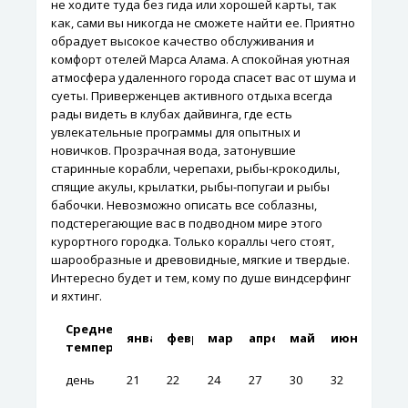
не ходите туда без гида или хорошей карты, так
как, сами вы никогда не сможете найти ее. Приятно
обрадует высокое качество обслуживания и
комфорт отелей Марса Алама. А спокойная уютная
атмосфера удаленного города спасет вас от шума и
суеты. Приверженцев активного отдыха всегда
рады видеть в клубах дайвинга, где есть
увлекательные программы для опытных и
новичков. Прозрачная вода, затонувшие
старинные корабли, черепахи, рыбы-крокодилы,
спящие акулы, крылатки, рыбы-попугаи и рыбы
бабочки. Невозможно описать все соблазны,
подстерегающие вас в подводном мире этого
курортного городка. Только кораллы чего стоят,
шарообразные и древовидные, мягкие и твердые.
Интересно будет и тем, кому по душе виндсерфинг
и яхтинг.
Среднемесячные
январь
февраль
март
апрель
май
июнь
температуры
день
21
22
24
27
30
32