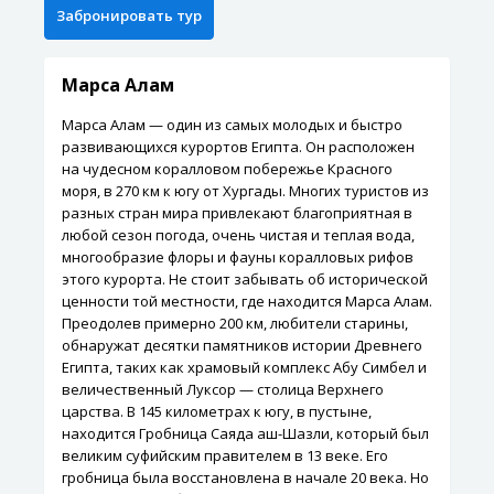
Марса Алам
Марса Алам — один из самых молодых и быстро
развивающихся курортов Египта. Он расположен
на чудесном коралловом побережье Красного
моря, в 270 км к югу от Хургады. Многих туристов из
разных стран мира привлекают благоприятная в
любой сезон погода, очень чистая и теплая вода,
многообразие флоры и фауны коралловых рифов
этого курорта. Не стоит забывать об исторической
ценности той местности, где находится Марса Алам.
Преодолев примерно 200 км, любители старины,
обнаружат десятки памятников истории Древнего
Египта, таких как храмовый комплекс Абу Симбел и
величественный Луксор — столица Верхнего
царства. В 145 километрах к югу, в пустыне,
находится Гробница Саяда аш-Шазли, который был
великим суфийским правителем в 13 веке. Его
гробница была восстановлена в начале 20 века. Но