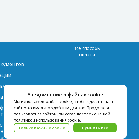
Все способы
оплаты
окументов
ации
твет
Уведомление о файлах cookie
лата
Мы используем файлы cookie, чтобы сделать наш
нформация по
сайт максимально удобным для вас. Продолжая
ту
пользоваться сайтом, вы соглашаетесь с нашей
политикой использования cookie.
 обработки
Только важные cookie
Принять все
ьных данных
pegast.ru допускается только с