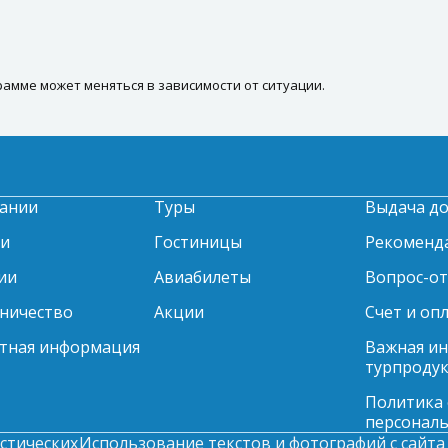
амме может меняться в зависимости от ситуации.
ании
Туры
Выдача д
ти
Гостиницы
Рекоменд
ии
Авиабилеты
Вопрос-о
ничество
Акции
Счет и оп
тная информация
Важная и
турпродук
Политика
персонал
стических
Использование текстов и фотографий с сайта 