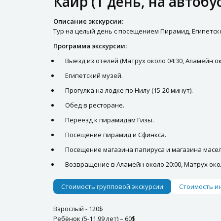
Каир (1 день, на автобу
Описание экскурсии:
Тур на целый день с посещением Пирамид, Египетско
Программа экскурсии:
Выезд из отелей (Матрух около 04:30, Аламейн око
Египетский музей.
Прогулка на лодке по Нилу (15-20 минут).
Обед в ресторане.
Переезд к пирамидам Гизы.
Посещение пирамид и Сфинкса.
Посещение магазина папируса и магазина масел
Возвращение в Аламейн около 20:00, Матрух окол
Стоимость групповой экскурсии
Стоимость и
Взрослый - 120$
Ребёнок (5-11,99 лет) – 60$