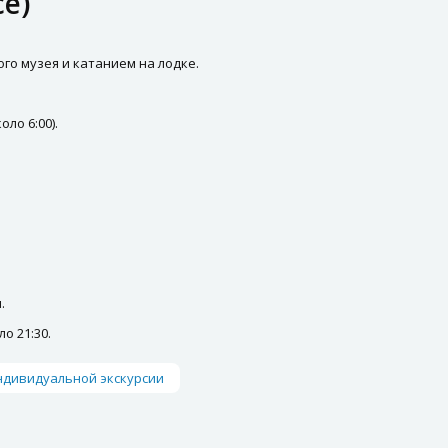
се)
го музея и катанием на лодке.
ло 6:00).
.
о 21:30.
ндивидуальной экскурсии