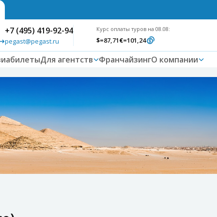
+7 (495) 419-92-94
Курс оплаты туров на 08.08:
$
=87,71
€
=101,24
pegast@pegast.ru
виабилеты
Для агентств
Франчайзинг
О компании