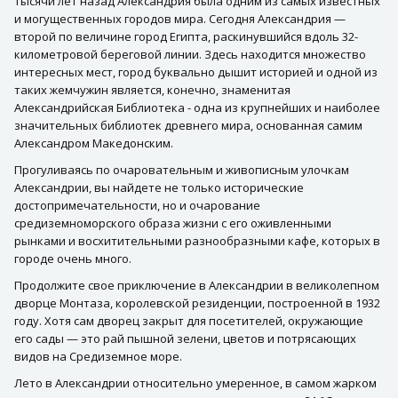
Тысячи лет назад Александрия была одним из самых известных
и могущественных городов мира. Сегодня Александрия —
второй по величине город Египта, раскинувшийся вдоль 32-
километровой береговой линии. Здесь находится множество
интересных мест, город буквально дышит историей и одной из
таких жемчужин является, конечно, знаменитая
Александрийская Библиотека - одна из крупнейших и наиболее
значительных библиотек древнего мира, основанная самим
Александром Македонским.
Прогуливаясь по очаровательным и живописным улочкам
Александрии, вы найдете не только исторические
достопримечательности, но и очарование
средиземноморского образа жизни с его оживленными
рынками и восхитительными разнообразными кафе, которых в
городе очень много.
Продолжите свое приключение в Александрии в великолепном
дворце Монтаза, королевской резиденции, построенной в 1932
году. Хотя сам дворец закрыт для посетителей, окружающие
его сады — это рай пышной зелени, цветов и потрясающих
видов на Средиземное море.
Лето в Александрии относительно умеренное, в самом жарком