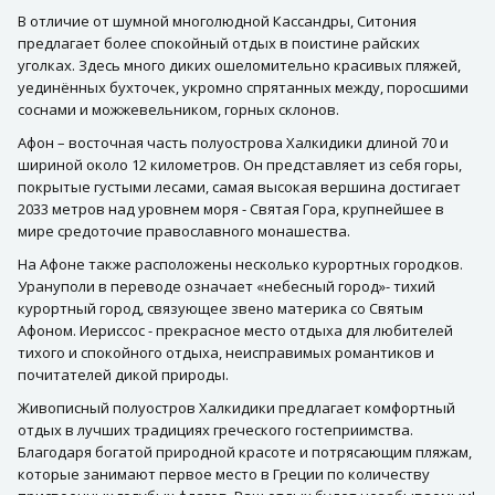
В отличие от шумной многолюдной Кассандры, Ситония
предлагает более спокойный отдых в поистине райских
уголках. Здесь много диких ошеломительно красивых пляжей,
уединённых бухточек, укромно спрятанных между, поросшими
соснами и можжевельником, горных склонов.
Афон – восточная часть полуострова Халкидики длиной 70 и
шириной около 12 километров. Он представляет из себя горы,
покрытые густыми лесами, самая высокая вершина достигает
2033 метров над уровнем моря - Святая Гора, крупнейшее в
мире средоточие православного монашества.
На Афоне также расположены несколько курортных городков.
Урануполи в переводе означает «небесный город»- тихий
курортный город, связующее звено материка со Святым
Афоном. Иериссос - прекрасное место отдыха для любителей
тихого и спокойного отдыха, неисправимых романтиков и
почитателей дикой природы.
Живописный полуостров Халкидики предлагает комфортный
отдых в лучших традициях греческого гостеприимства.
Благодаря богатой природной красоте и потрясающим пляжам,
которые занимают первое место в Греции по количеству