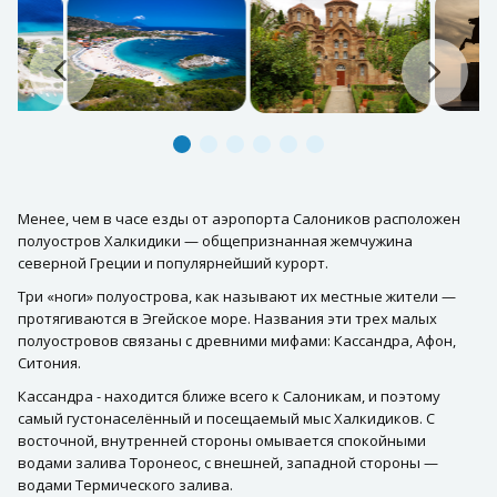
Менее, чем в часе езды от аэропорта Салоников расположен
полуостров Халкидики — общепризнанная жемчужина
северной Греции и популярнейший курорт.
Три «ноги» полуострова, как называют их местные жители —
протягиваются в Эгейское море. Названия эти трех малых
полуостровов связаны с древними мифами: Кассандра, Афон,
Ситония.
Кассандра - находится ближе всего к Салоникам, и поэтому
самый густонаселённый и посещаемый мыс Халкидиков. С
восточной, внутренней стороны омывается спокойными
водами залива Торонеос, с внешней, западной стороны —
водами Термического залива.