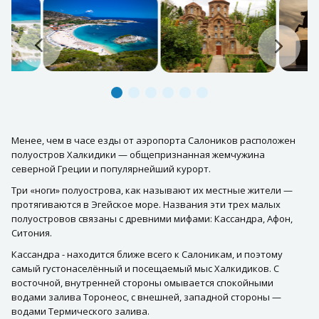
Менее, чем в часе езды от аэропорта Салоников расположен
полуостров Халкидики — общепризнанная жемчужина
северной Греции и популярнейший курорт.
Три «ноги» полуострова, как называют их местные жители —
протягиваются в Эгейское море. Названия эти трех малых
полуостровов связаны с древними мифами: Кассандра, Афон,
Ситония.
Кассандра - находится ближе всего к Салоникам, и поэтому
самый густонаселённый и посещаемый мыс Халкидиков. С
восточной, внутренней стороны омывается спокойными
водами залива Торонеос, с внешней, западной стороны —
водами Термического залива.