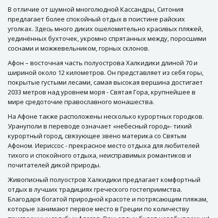
В отличие от шумной многолюдной Кассандры, Ситония
предлагает более спокойный отдых в поистине райских
уголках. Здесь много диких ошеломительно красивых пляжей,
уединённых бухточек, укромно спрятанных между, поросшими
соснами и можжевельником, горных склонов.
Афон – восточная часть полуострова Халкидики длиной 70 и
шириной около 12 километров. Он представляет из себя горы,
покрытые густыми лесами, самая высокая вершина достигает
2033 метров над уровнем моря - Святая Гора, крупнейшее в
мире средоточие православного монашества.
На Афоне также расположены несколько курортных городков.
Урануполи в переводе означает «небесный город»- тихий
курортный город, связующее звено материка со Святым
Афоном. Иериссос - прекрасное место отдыха для любителей
тихого и спокойного отдыха, неисправимых романтиков и
почитателей дикой природы.
Живописный полуостров Халкидики предлагает комфортный
отдых в лучших традициях греческого гостеприимства.
Благодаря богатой природной красоте и потрясающим пляжам,
которые занимают первое место в Греции по количеству