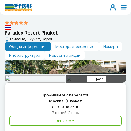
Paradox Resort Phuket
Таиланд, Пхукет, Карон
Общая информация
Месторасположение
Номера
Инфраструктура
Новости и акции
+30 фото
Проживание с перелетом
Москва
Пхукет
с 19.10 по 26.10
7 ночей, 2 взр.
от 2 395 €