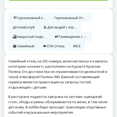
Горнолыжный курорт
Горнолыжный Отель
Детский клуб
Для людей с ограниченными возможностями
Закрытый подогреваемый бассейн
Размещение с Животными
Семейный
СПА-Отель
MICE
Семейный отель на 302 номера, включая люксы и комнаты
категории «коннект», расположен на Курорте Красная
Поляна. Его достоинства не ограничиваются деликатной и
тихой атмосферой Поляны 960. Важной составляющей
сервиса является ориентация на запросы гостей,
отдыхающих с детьми.
В ресторане подаются завтраки по системе «шведский
стол», обеды и ужины обслуживаются по меню, в том числе
детскому. В лобби-баре проходят трансляции спортивных
событий и музыкальные мероприятия.