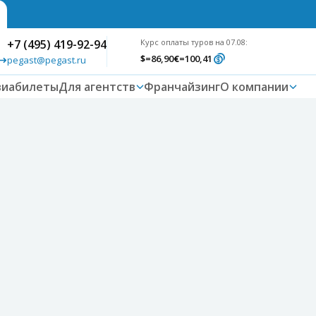
+7 (495) 419-92-94
Курс оплаты туров на 07.08:
$
=86,90
€
=100,41
pegast@pegast.ru
виабилеты
Для агентств
Франчайзинг
О компании