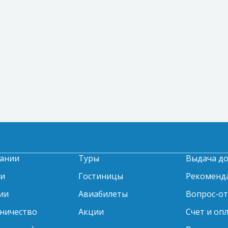
ании
Туры
Выдача д
ти
Гостиницы
Рекоменд
ии
Авиабилеты
Вопрос-о
ничество
Акции
Счет и оп