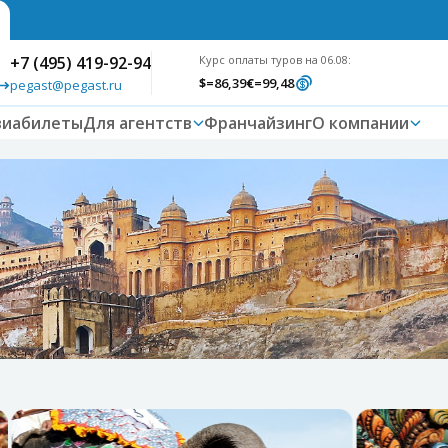
+7 (495) 419-92-94
Курс оплаты туров на 06.08:
$
=86,39
€
=99,48
pegast@pegast.ru
виабилеты
Для агентств
Франчайзинг
О компании