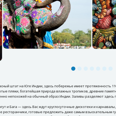
асный штат на Юге Индии, здесь побережье имеет протяженность 110
лотые пляжи, богатейшая природа влажных тропиков, древние памят
енно непохожей на обычный образ Индии. Заливы разделяют здесь 
гут и Бага — здесь Вас ждут круглосуточные дискотеки и карнавалы
е ресторанчики, готовые предложить даже самым взыскательным гу