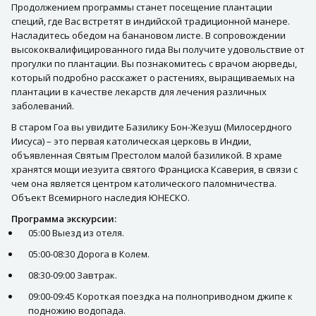
Продолжением программы станет посещение плантации
специй, где Вас встретят в индийской традиционной манере.
Насладитесь обедом на банановом листе. В сопровождении
высококвалифицированного гида Вы получите удовольствие от
прогулки по плантации. Вы познакомитесь с врачом аюрведы,
который подробно расскажет о растениях, выращиваемых на
плантации в качестве лекарств для лечения различных
заболеваний.
В старом Гоа вы увидите Базилику Бон-Жезуш (Милосердного
Иисуса) – это первая католическая церковь в Индии,
объявленная Святым Престолом малой базиликой. В храме
хранятся мощи иезуита святого Франциска Ксаверия, в связи с
чем она является центром католического паломничества.
Объект Всемирного наследия ЮНЕСКО.
Программа экскурсии:
05:00 Выезд из отеля.
05:00-08:30 Дорога в Колем.
08:30-09:00 Завтрак.
09:00-09:45 Короткая поездка на полноприводном джипе к
подножию водопада.