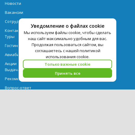
Новости
Вакансии
Сотрудничество
Уведомление о файлах cookie
Контактная информация
Мы используем файлы cookie, чтобы сделать
Туры
наш сайт максимально удобным для вас.
Продолжая пользоваться сайтом, вы
Гостиницы
соглашаетесь с нашей политикой
Авиабилеты
использования cookie.
Акции
Только важные cookie
Выдача документов
Принять все
Рекомендации
Вопрос-ответ
Счет и оплата
Важная информация по турпродукту
Политика обработки персональных данных
PEGAS Touristik — ведущий оператор туристических услуг в РФ и