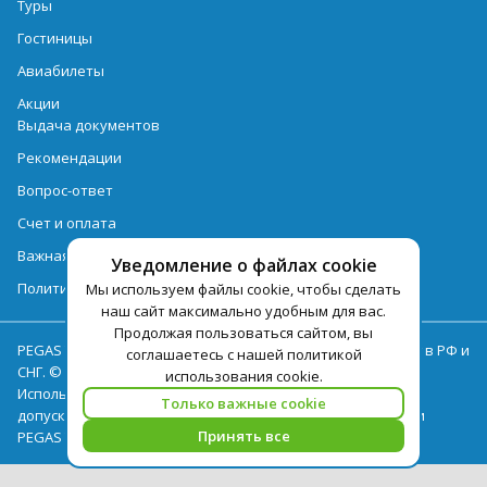
Туры
Гостиницы
Авиабилеты
Акции
Выдача документов
Рекомендации
Вопрос-ответ
Счет и оплата
Важная информация по турпродукту
Уведомление о файлах cookie
Политика обработки персональных данных
Мы используем файлы cookie, чтобы сделать
наш сайт максимально удобным для вас.
Продолжая пользоваться сайтом, вы
PEGAS Touristik — ведущий оператор туристических услуг в РФ и
соглашаетесь с нашей политикой
СНГ. © 2026
использования cookie.
Использование текстов и фотографий с сайта pegast.ru
Только важные cookie
допускается только с письменного разрешения компании
Принять все
PEGAS Touristik.