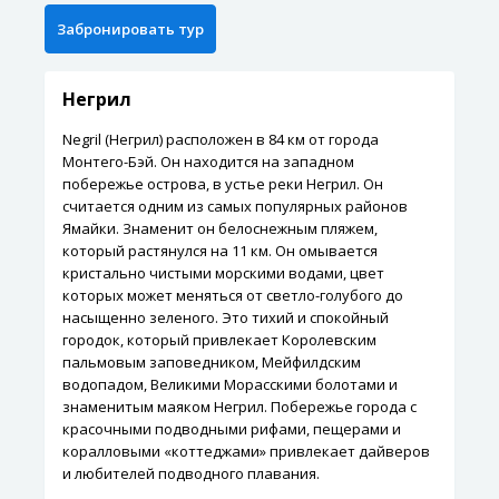
Негрил
Negril (Негрил) расположен в 84 км от города
Монтего-Бэй. Он находится на западном
побережье острова, в устье реки Негрил. Он
считается одним из самых популярных районов
Ямайки. Знаменит он белоснежным пляжем,
который растянулся на 11 км. Он омывается
кристально чистыми морскими водами, цвет
которых может меняться от светло-голубого до
насыщенно зеленого. Это тихий и спокойный
городок, который привлекает Королевским
пальмовым заповедником, Мейфилдским
водопадом, Великими Морасскими болотами и
знаменитым маяком Негрил. Побережье города с
красочными подводными рифами, пещерами и
коралловыми «коттеджами» привлекает дайверов
и любителей подводного плавания.