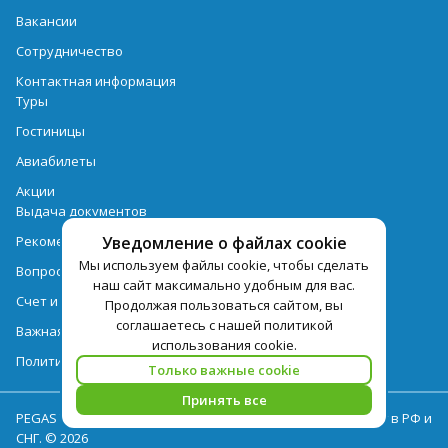
Вакансии
Сотрудничество
Контактная информация
Туры
Гостиницы
Авиабилеты
Акции
Выдача документов
Рекомендации
Уведомление о файлах cookie
Мы используем файлы cookie, чтобы сделать
Вопрос-ответ
наш сайт максимально удобным для вас.
Счет и оплата
Продолжая пользоваться сайтом, вы
соглашаетесь с нашей политикой
Важная информация по турпродукту
использования cookie.
Политика обработки персональных данных
Только важные cookie
Принять все
PEGAS Touristik — ведущий оператор туристических услуг в РФ и
СНГ. © 2026