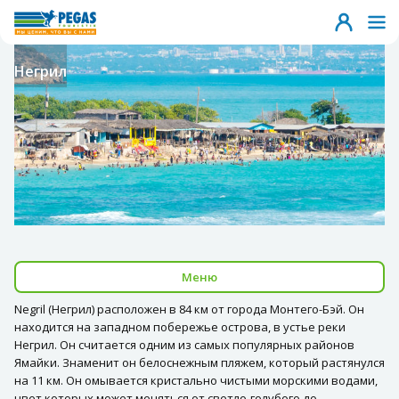
Негрил
Меню
Negril (Негрил) расположен в 84 км от города Монтего-Бэй. Он
находится на западном побережье острова, в устье реки
Негрил. Он считается одним из самых популярных районов
Ямайки. Знаменит он белоснежным пляжем, который растянулся
на 11 км. Он омывается кристально чистыми морскими водами,
цвет которых может меняться от светло-голубого до