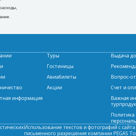
расходы,
ание.
ании
Туры
Выдача д
ти
Гостиницы
Рекоменд
ии
Авиабилеты
Вопрос-о
ничество
Акции
Счет и оп
тная информация
Важная и
турпродук
Политика
персонал
стических
Использование текстов и фотографий с сайта 
письменного разрешения компании PEGAS Tour