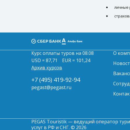
личные 
страхов
Курс оплаты туров на 08.08
О комп
USD = 87,71
EUR = 101,24
Новос
Архив курсов
Ваканс
+7 (495) 419-92-94
Сотруд
pegast@pegast.ru
Контак
PEGAS Touristik — ведущий оператор тури
услуг в РФ и СНГ. © 2026