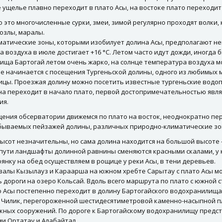
 ущелье плавно переходит в плато Асы, на востоке плато переходи
 это многочисленные сурки, змеи, зимой регулярно проходят волки, 
озлы, маралы.
матические зоны, которыми изобилует долина Асы, предполагают не
 воздуха в июле достигает +16 °С. Летом часто идут дожди, иногда 
ща Бартогай летом очень жарко, на солнце температура воздуха мо
е начинается с посещения Тургеньской долины, одного из любимых 
ицы. Проезжая долину можно посетить известные тургеньские водоп
на переходит в начало плато, первой достопримечательностью явля
ия.
щения обсерватории движемся по плато на восток, неоднократно пе
бываемых пейзажей долины, различных природно-климатические зон
сот незначительны, но сама долина находится на большой высоте —
 пути ландшафты долинной равнины сменяются красными скалами, у
оянку на обед осуществляем в рощице у реки Асы, в тени деревьев.
валы Кызылауз и Караарша на южном хребте Сарытау с плато Асы мо
 дороги на озеро Кольсай. Вдоль всего маршрута по плато с южной 
о Асы постепенно переходит в долину Бартогайского водохранилища
 Чилик, перегороженной шестидесятиметровой каменно-насыпной пл
кных сооружений. По дороге к Бартогайскому водохранилищу предст
и Ортатау и Алабайтал.