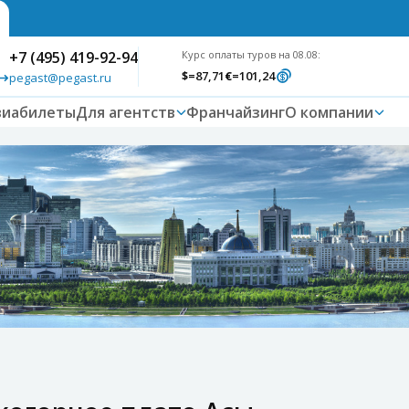
+7 (495) 419-92-94
Курс оплаты туров на 08.08:
$
=87,71
€
=101,24
pegast@pegast.ru
виабилеты
Для агентств
Франчайзинг
О компании