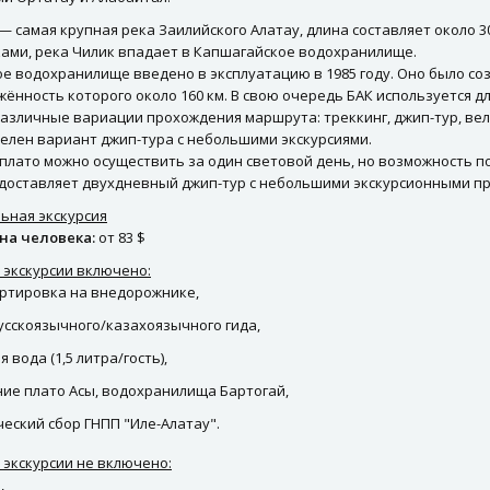
— самая крупная река Заилийского Алатау, длина составляет около 30
ками, река Чилик впадает в Капшагайское водохранилище.
е водохранилище введено в эксплуатацию в 1985 году. Оно было со
яжённость которого около 160 км. В свою очередь БАК используется 
азличные вариации прохождения маршрута: треккинг, джип-тур, вел
елен вариант джип-тура с небольшими экскурсиями.
плато можно осуществить за один световой день, но возможность п
доставляет двухдневный джип-тур с небольшими экскурсионными пр
ьная экскурсия
на человека:
от 83 $
 экскурсии включено:
ртировка на внедорожнике,
русскоязычного/казахоязычного гида,
 вода (1,5 литра/гость),
ие плато Асы, водохранилища Бартогай,
ческий сбор ГНПП "Иле-Алатау".
 экскурсии не включено:
,