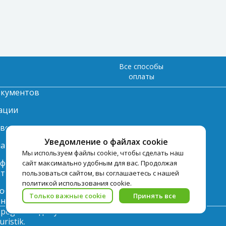
Все способы
оплаты
окументов
ации
твет
Уведомление о файлах cookie
лата
Мы используем файлы cookie, чтобы сделать наш
нформация по
сайт максимально удобным для вас. Продолжая
ту
пользоваться сайтом, вы соглашаетесь с нашей
политикой использования cookie.
 обработки
Только важные cookie
Принять все
ьных данных
pegast.ru допускается только с
istik.