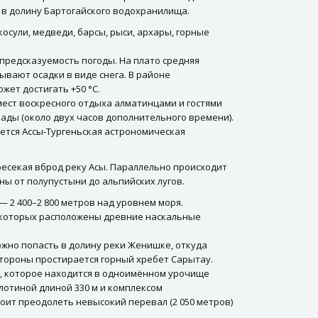
т в долину Бартогайского водохранилища.
косули, медведи, барсы, рыси, архары, горные
предсказуемость погоды. На плато средняя
бывают осадки в виде снега. В районе
жет достигать +50 °С.
мест воскресного отдыха алматинцами и гостями
ады (около двух часов дополнительного времени).
ется Ассы-Тургеньская астрономическая
ресекая вброд реку Асы. Параллельно происходит
ы от полупустыни до альпийских лугов.
 2 400–2 800 метров над уровнем моря.
 которых расположены древние наскальные
жно попасть в долину реки Женишке, откуда
стороны простирается горный хребет Сарытау.
, которое находится в одноимённом урочище
отиной длиной 330 м и комплексом
оит преодолеть невысокий перевал (2 050 метров)