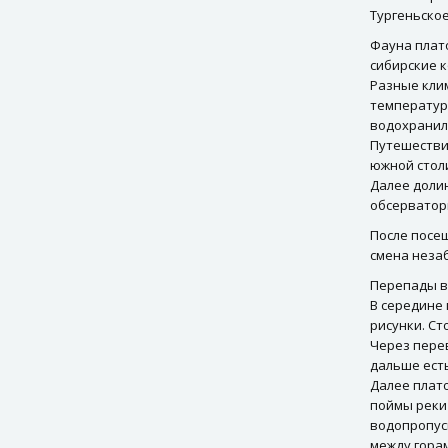
Тургеньское
Фауна плато
сибирские к
Разные кли
температура
водохранили
Путешестви
южной стол
Далее доли
обсерватор
После посе
смена неза
Перепады вы
В середине
рисунки. Ст
Через пере
дальше есть
Далее плат
поймы реки
водопропус
между горам