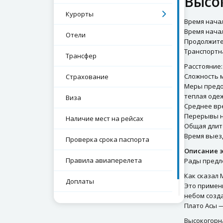
Высо
Курорты
Время начал
Время начал
Отели
Продолжител
Транспортн
Трансфер
Расстояние:
Сложность 
Страхование
Меры предос
теплая одеж
Виза
Среднее вре
Перерывы на
Наличие мест на рейсах
Общая длит
Время выезд
Проверка срока паспорта
Описание э
Правила авиаперелета
Рады предло
Как сказал 
Доплаты
Это примен
небом созд
Памятка туриста
Плато Асы 
Высокогорн