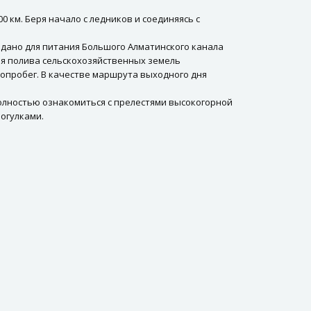
0 км. Беря начало с ледников и соединяясь с
здано для питания Большого Алматинского канала
для полива сельскохозяйственных земель
опробег. В качестве маршрута выходного дня
олностью ознакомиться с прелестями высокогорной
огулками.