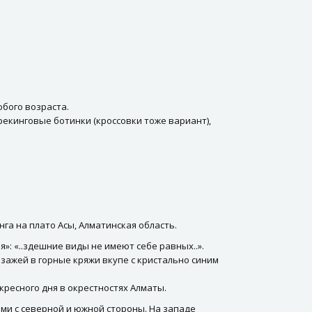
бого возраста.
рекинговые ботинки (кроссовки тоже вариант),
а на плато Асы, Алматинская область.
»: «..здешние виды не имеют себе равных..».
зажей в горные кряжи вкупе с кристально синим
ресного дня в окрестностях Алматы.
ми с северной и южной стороны. На западе