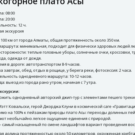
когорное плато Асы
а: 08:00
а: 20:00
ьность: 12 ч.
ая экскурсия
 100 км от города Алматы, общая протяженность около 350 км.
маршрута: минимальная, подходит для физически здоровых людей лю
торожности: теплые головные уборы, солнечные очки, кроссовки, т
да, одежда от дождя.
мя в дороге: автотранспортом 8-9 часов.
 завтрак, обед, отдых в рощице, у берега реки, фотосессия: 2 часа.
ельность однодневного маршрута: 10-12 часов.
а: выезд из города рано утром, начиная с 7 утра.
кскурсии:
жить однодневный авторский джип-тур с элементами пешего трекинг
Мэтт Ковальски, герой Джорджа Клуни в космической саге «Гравитация
имо на 100% к пейзажам природы плато Асы: переходы долинных пей
ают необычайно легкое ощущение единения с природой.
— самый насыщенный по смене ландшафтов вариант проведения воск
ая долина протяженностью около 50 километров, окруженная хребта