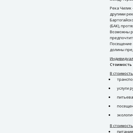
Река Чилик 
другими ре
Бартогайско
(БАК), прот
Возможны р
предпочтит
Посещение 
долины пре
Индивидуал
Стоимость 
В стоимость
транспо
услуги 
питьевая
посещен
экологи
В стоимость
питание