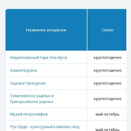
Название экскурсии
Сезон
Национальный парк Ала-Арча
круглогодично
Башня Бурана
круглогодично
Ущелье Чункурчак
круглогодично
Семеновское ущелье и
круглогодично
Григорьевское ущелье
Музей петроглифов
май-октябрь
Рух Ордо - культурный комплекс под
май-октябрь