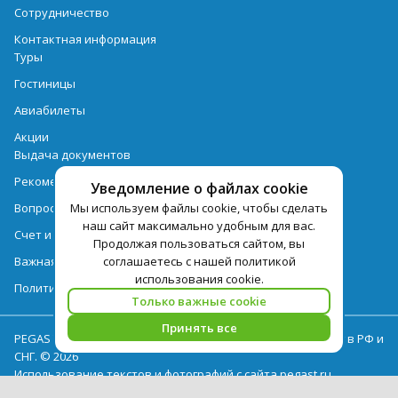
Сотрудничество
Контактная информация
Туры
Гостиницы
Авиабилеты
Акции
Выдача документов
Рекомендации
Уведомление о файлах cookie
Мы используем файлы cookie, чтобы сделать
Вопрос-ответ
наш сайт максимально удобным для вас.
Счет и оплата
Продолжая пользоваться сайтом, вы
соглашаетесь с нашей политикой
Важная информация по турпродукту
использования cookie.
Политика обработки персональных данных
Только важные cookie
Принять все
PEGAS Touristik — ведущий оператор туристических услуг в РФ и
СНГ. © 2026
Использование текстов и фотографий с сайта pegast.ru
допускается только с письменного разрешения компании